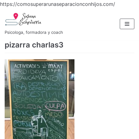
https://comosuperarunaseparacionconhijos.com/
Saltar
al
contenido
Psicologa, formadora y coach
pizarra charlas3