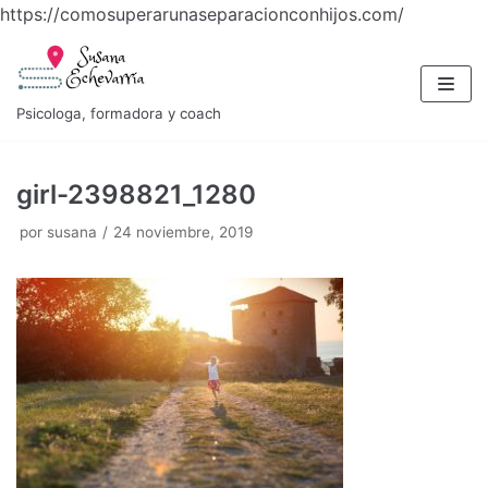
https://comosuperarunaseparacionconhijos.com/
Saltar
al
contenido
Psicologa, formadora y coach
girl-2398821_1280
por
susana
24 noviembre, 2019