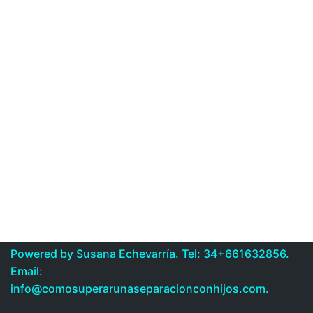
Powered by Susana Echevarría. Tel: 34+661632856.
Email:
info@comosuperarunaseparacionconhijos.com.